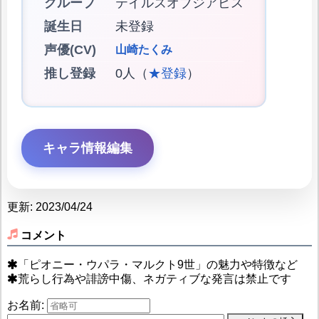
グループ
テイルズオブジアビス
誕生日
未登録
声優(CV)
山崎たくみ
推し登録
0人（
★登録
）
キャラ情報編集
更新: 2023/04/24
コメント
「ピオニー・ウパラ・マルクト9世」の魅力や特徴など
荒らし行為や誹謗中傷、ネガティブな発言は禁止です
お名前: