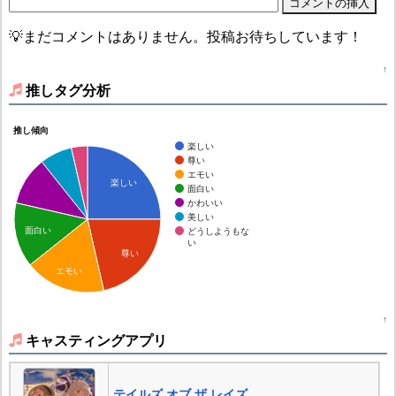
💡まだコメントはありません。投稿お待ちしています！
↑
推しタグ分析
推し傾向
楽しい
尊い
エモい
楽しい
面白い
かわいい
美しい
面白い
どうしようもな
い
尊い
エモい
↑
キャスティングアプリ
テイルズ オブ ザ レイズ