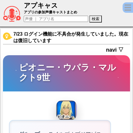
アプキャス
ピオニー・ウパラ・マルクト9世（声優：山崎た
アプリの参加声優キャストまとめ
7/23 ログイン機能に不具合が発生していました。現在
は復旧しています
navi ▽
ピオニー・ウパラ・マル
クト9世