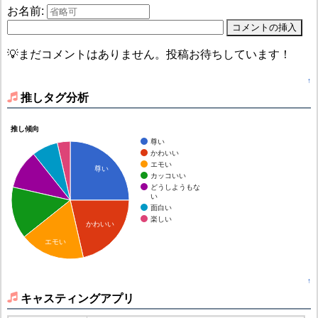
お名前:
💡まだコメントはありません。投稿お待ちしています！
↑
推しタグ分析
推し傾向
尊い
かわいい
エモい
尊い
カッコいい
どうしようもな
い
面白い
楽しい
かわいい
エモい
↑
キャスティングアプリ