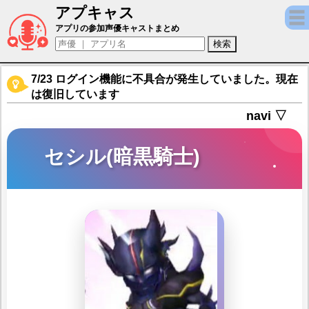
アプキャス
セシル(暗黒騎士)（声優：程嶋しづマ)【デ
アプリの参加声優キャストまとめ
7/23 ログイン機能に不具合が発生していました。現在
は復旧しています
navi ▽
セシル(暗黒騎士)