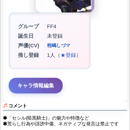
グループ
FF4
誕生日
未登録
声優(CV)
程嶋しづマ
推し登録
1人（
★登録
）
キャラ情報編集
コメント
「セシル(暗黒騎士)」の魅力や特徴など
荒らし行為や誹謗中傷、ネガティブな発言は禁止です