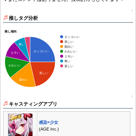
↑
推しタグ分析
推し傾向
カッコいい
美しい
尊い
面白い
カッコいい
かわいい
エモい
エモい
尊い
かわいい
楽しい
美しい
面白い
↑
キャスティングアプリ
感染×少女
(AGE Inc.)