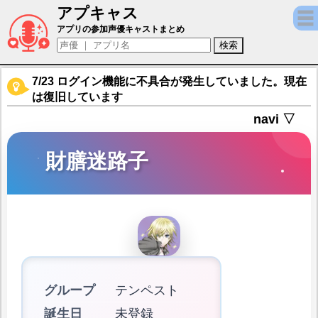
アプキャス
財膳迷路子（声優：難波茜)【感染×少女】キ
アプリの参加声優キャストまとめ
7/23 ログイン機能に不具合が発生していました。現在
は復旧しています
navi ▽
財膳迷路子
グループ
テンペスト
誕生日
未登録