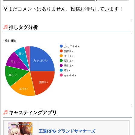
💡まだコメントはありません。投稿お待ちしています！
↑
推しタグ分析
推し傾向
カッコいい
面白い
尊い
エモい
カッコいい
楽しい
美しい
美しい
尊い
楽しい
かわいい
面白い
エモい
↑
キャスティングアプリ
王道RPG グランドサマナーズ