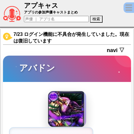
アプキャス
アバドン（声優：下山吉光)【グランドサマ
アプリの参加声優キャストまとめ
7/23 ログイン機能に不具合が発生していました。現在
は復旧しています
navi ▽
アバドン