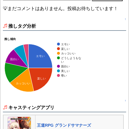
💡まだコメントはありません。投稿お待ちしています！
↑
推しタグ分析
推し傾向
エモい
楽しい
カッコいい
エモい
どうしようもな
面白い
い
面白い
美しい
尊い
楽しい
カッコいい
↑
キャスティングアプリ
王道RPG グランドサマナーズ