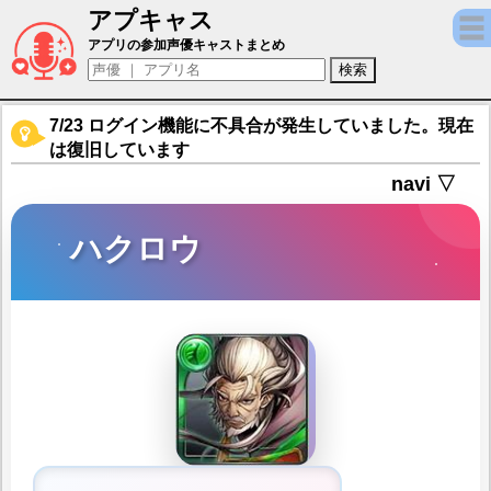
アプキャス
ハクロウ（声優：石川貴大)【グランドサマ
アプリの参加声優キャストまとめ
7/23 ログイン機能に不具合が発生していました。現在
は復旧しています
navi ▽
ハクロウ