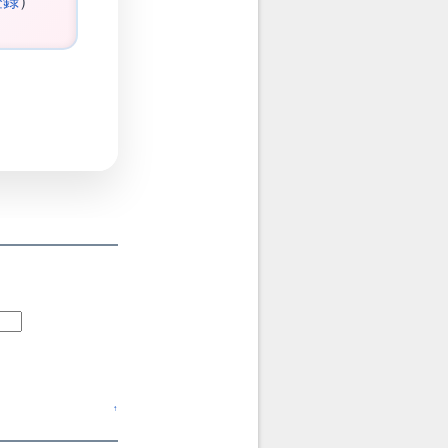
登録
）
↑