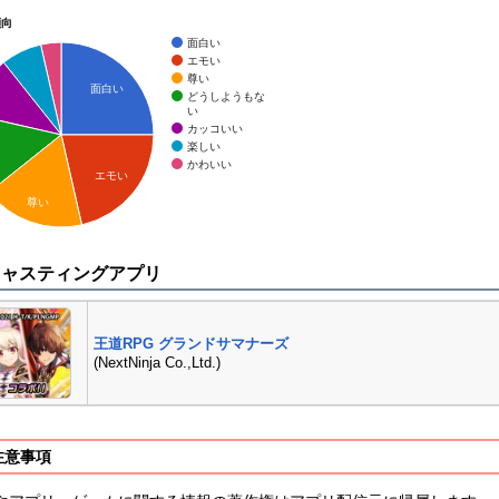
傾向
面白い
エモい
尊い
面白い
どうしようもな
い
カッコいい
楽しい
かわいい
エモい
尊い
キャスティングアプリ
王道RPG グランドサマナーズ
(NextNinja Co.,Ltd.)
注意事項