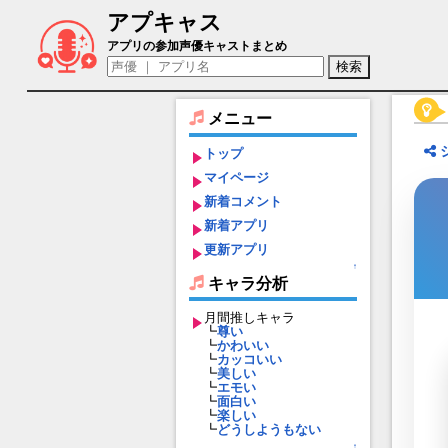
アプキャス
岩谷尚文（声優：石川界人)【グランドサ
アプリの参加声優キャストまとめ
メニュー
トップ
マイページ
新着コメント
新着アプリ
更新アプリ
↑
キャラ分析
月間推しキャラ
┗
尊い
┗
かわいい
┗
カッコいい
┗
美しい
┗
エモい
┗
面白い
┗
楽しい
┗
どうしようもない
↑