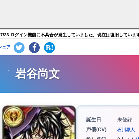
マナーズ】キャラ紹介
7/23 ログイン機能に不具合が発生していました。現在は復旧していま
シェア
岩谷尚文
誕生日
未登録
声優(CV)
石川界人