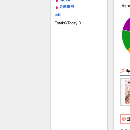
更新履歴
推し
edit
Total:0/Today:0