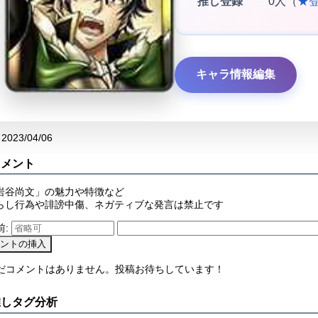
推し登録
0人（
★
キャラ情報編集
2023/04/06
コメント
岩谷尚文」の魅力や特徴など
らし行為や誹謗中傷、ネガティブな発言は禁止です
前:
まだコメントはありません。投稿お待ちしています！
推しタグ分析