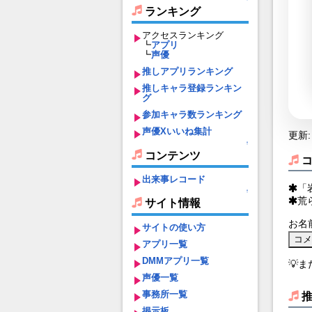
ランキング
アクセスランキング
┗
アプリ
┗
声優
推しアプリランキング
推しキャラ登録ランキン
グ
参加キャラ数ランキング
声優Xいいね集計
更新: 
↑
コンテンツ
出来事レコード
「
↑
荒
サイト情報
お名
サイトの使い方
アプリ一覧
DMMアプリ一覧
💡
声優一覧
事務所一覧
掲示板