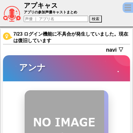
アプキャス
アンナ（声優：髙野麻美)【プリンセスコネクト！
アプリの参加声優キャストまとめ
7/23 ログイン機能に不具合が発生していました。現在
は復旧しています
navi ▽
アンナ