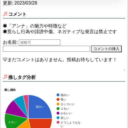
更新: 2023/03/28
コメント
「アンナ」の魅力や特徴など
荒らし行為や誹謗中傷、ネガティブな発言は禁止です
お名前:
💡まだコメントはありません。投稿お待ちしています！
↑
推しタグ分析
推し傾向
面白い
尊い
カッコいい
面白い
エモい
かわいい
美しい
エモい
どうしようもな
い