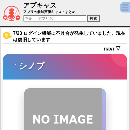
アプキャス
シノブ（声優：大坪由佳)【プリンセスコネクト！
アプリの参加声優キャストまとめ
7/23 ログイン機能に不具合が発生していました。現在
は復旧しています
navi ▽
シノブ