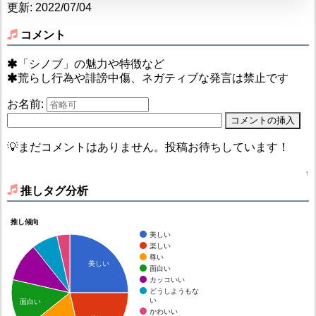
更新: 2022/07/04
コメント
「シノブ」の魅力や特徴など
荒らし行為や誹謗中傷、ネガティブな発言は禁止です
お名前:
💡まだコメントはありません。投稿お待ちしています！
↑
推しタグ分析
推し傾向
美しい
楽しい
尊い
美しい
面白い
カッコいい
どうしようもな
い
面白い
かわいい