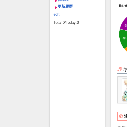
更新履歴
推し
edit
Total:0/Today:0
尊