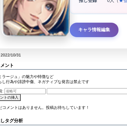
推し登録
0人（
★
キャラ情報編集
2022/10/31
コメント
ミラージュ」の魅力や特徴など
らし行為や誹謗中傷、ネガティブな発言は禁止です
前:
まだコメントはありません。投稿お待ちしています！
推しタグ分析