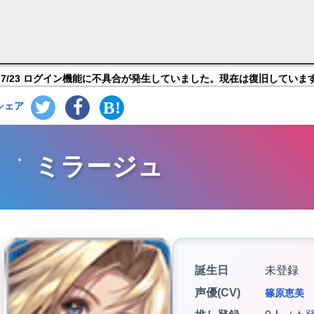
 -anamnesis-】キャラ紹介
7/23 ログイン機能に不具合が発生していました。現在は復旧していま
シェア
ミラージュ
誕生日
未登録
声優(CV)
篠原恵美