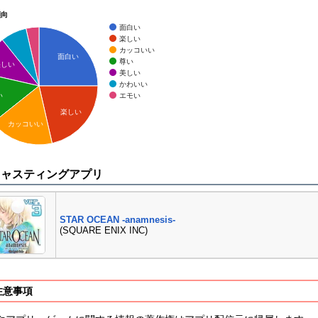
傾向
面白い
楽しい
カッコいい
面白い
尊い
美しい
美しい
かわいい
エモい
い
楽しい
カッコいい
キャスティングアプリ
STAR OCEAN -anamnesis-
(SQUARE ENIX INC)
注意事項