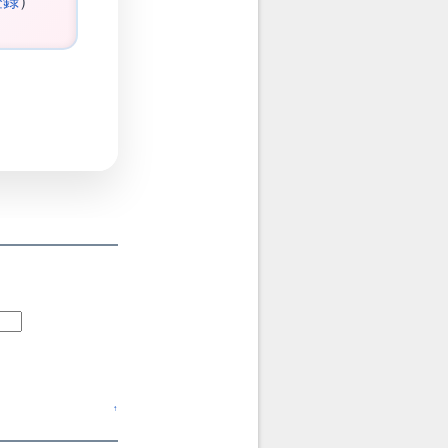
登録
）
↑