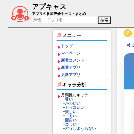
アプキャス
ミラージュ（声優：篠原恵美)【STAR OCEAN
アプリの参加声優キャストまとめ
メニュー
トップ
マイページ
新着コメント
新着アプリ
更新アプリ
↑
キャラ分析
月間推しキャラ
┗
尊い
┗
かわいい
┗
カッコいい
┗
美しい
┗
エモい
┗
面白い
┗
楽しい
┗
どうしようもない
↑