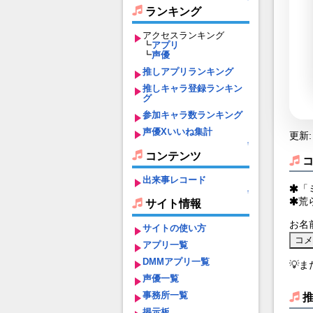
ランキング
アクセスランキング
┗
アプリ
┗
声優
推しアプリランキング
推しキャラ登録ランキン
グ
参加キャラ数ランキング
声優Xいいね集計
更新: 
↑
コンテンツ
出来事レコード
「
↑
荒
サイト情報
お名
サイトの使い方
アプリ一覧
DMMアプリ一覧
💡
声優一覧
事務所一覧
掲示板