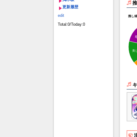
更新履歴
edit
推し
Total:0/Today:0
美