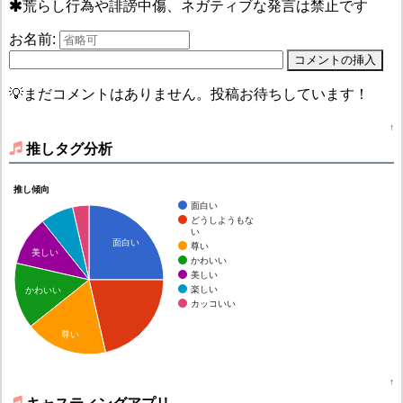
荒らし行為や誹謗中傷、ネガティブな発言は禁止です
お名前:
💡まだコメントはありません。投稿お待ちしています！
↑
推しタグ分析
推し傾向
面白い
どうしようもな
い
面白い
尊い
美しい
かわいい
美しい
楽しい
かわいい
カッコいい
尊い
↑