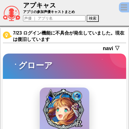
アプキャス
グローア（声優：永野愛理)【ソウルリバース ゼロ
アプリの参加声優キャストまとめ
7/23 ログイン機能に不具合が発生していました。現在
は復旧しています
navi ▽
グローア