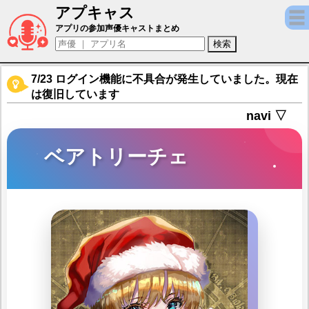
アプキャス
ベアトリーチェ（声優：青山吉能)【ソウルリバース
アプリの参加声優キャストまとめ
7/23 ログイン機能に不具合が発生していました。現在
は復旧しています
navi ▽
ベアトリーチェ