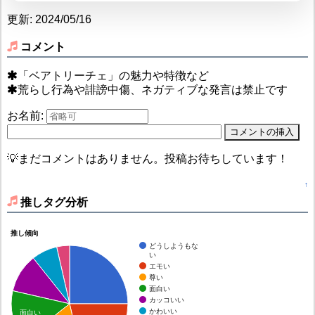
更新: 2024/05/16
コメント
「ベアトリーチェ」の魅力や特徴など
荒らし行為や誹謗中傷、ネガティブな発言は禁止です
お名前:
💡まだコメントはありません。投稿お待ちしています！
↑
推しタグ分析
推し傾向
どうしようもな
い
エモい
尊い
面白い
カッコいい
かわいい
面白い