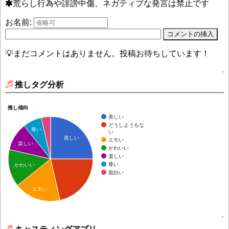
荒らし行為や誹謗中傷、ネガティブな発言は禁止です
お名前:
💡まだコメントはありません。投稿お待ちしています！
↑
推しタグ分析
推し傾向
美しい
どうしようもな
尊い
い
美しい
エモい
楽しい
かわいい
楽しい
尊い
かわいい
面白い
エモい
↑