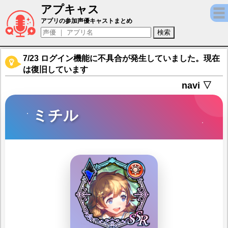
アプキャス
ミチル（声優：芹澤優)【ソウルリバース ゼロ（S
アプリの参加声優キャストまとめ
7/23 ログイン機能に不具合が発生していました。現在
は復旧しています
navi ▽
ミチル