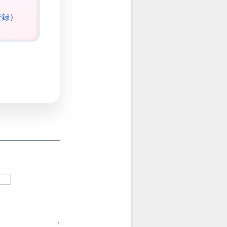
登録
）
↑