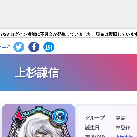
ゼロ（SOUL REVERSE ZERO）】キャラ紹介
7/23 ログイン機能に不具合が発生していました。現在は復旧していま
シェア
上杉謙信
グループ
英霊
誕生日
未登録