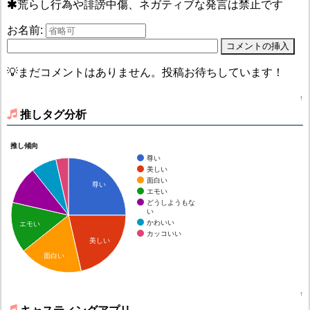
荒らし行為や誹謗中傷、ネガティブな発言は禁止です
お名前:
💡まだコメントはありません。投稿お待ちしています！
↑
推しタグ分析
推し傾向
尊い
美しい
面白い
尊い
エモい
どうしようもな
い
かわいい
エモい
カッコいい
美しい
面白い
↑