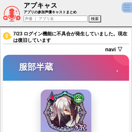
アプキャス
服部半蔵（声優：祐仙勇)【ソウルリバース ゼロ（
アプリの参加声優キャストまとめ
7/23 ログイン機能に不具合が発生していました。現在
は復旧しています
navi ▽
服部半蔵