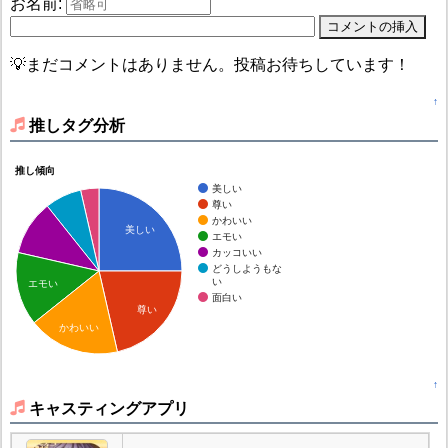
お名前:
💡まだコメントはありません。投稿お待ちしています！
↑
推しタグ分析
推し傾向
美しい
尊い
かわいい
美しい
エモい
カッコいい
どうしようもな
い
エモい
面白い
尊い
かわいい
↑
キャスティングアプリ