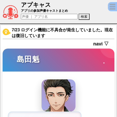
アプキャス
島田魁（声優：関幸治)【茜さすセカイでキ
アプリの参加声優キャストまとめ
7/23 ログイン機能に不具合が発生していました。現在
は復旧しています
navi ▽
島田魁