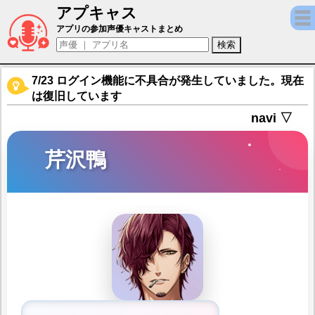
アプキャス
芹沢鴨（声優：諏訪部順一)【茜さすセカイ
アプリの参加声優キャストまとめ
7/23 ログイン機能に不具合が発生していました。現在
は復旧しています
navi ▽
芹沢鴨