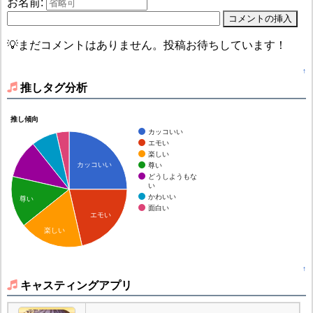
お名前:
💡まだコメントはありません。投稿お待ちしています！
↑
推しタグ分析
推し傾向
カッコいい
エモい
楽しい
カッコいい
尊い
どうしようもな
い
かわいい
尊い
面白い
エモい
楽しい
↑
キャスティングアプリ