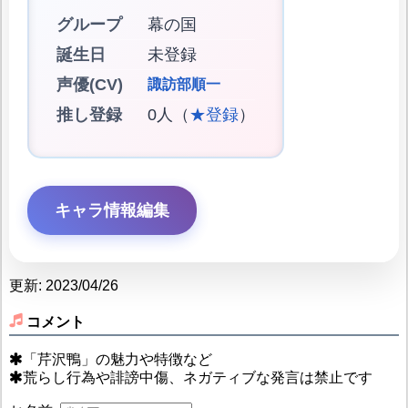
グループ
幕の国
誕生日
未登録
声優(CV)
諏訪部順一
推し登録
0人（
★登録
）
キャラ情報編集
更新: 2023/04/26
コメント
「芹沢鴨」の魅力や特徴など
荒らし行為や誹謗中傷、ネガティブな発言は禁止です