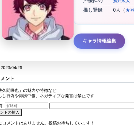
声優(CV)
酒井広大
推し登録
0人（
★
キャラ情報編集
2023/04/26
コメント
佐久間咲也」の魅力や特徴など
らし行為や誹謗中傷、ネガティブな発言は禁止です
前:
まだコメントはありません。投稿お待ちしています！