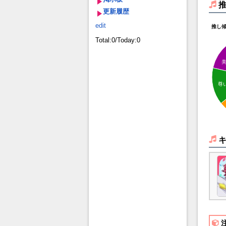
更新履歴
edit
推し
Total:0/Today:0
尊