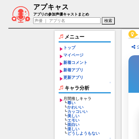
アプキャス
佐久間咲也（声優：酒井広大)【A3!】キ
アプリの参加声優キャストまとめ
メニュー
トップ
マイページ
新着コメント
新着アプリ
更新アプリ
↑
キャラ分析
月間推しキャラ
┗
尊い
┗
かわいい
┗
カッコいい
┗
美しい
┗
エモい
┗
面白い
┗
楽しい
┗
どうしようもない
↑