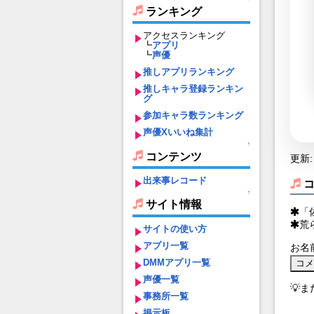
ランキング
アクセスランキング
┗
アプリ
┗
声優
推しアプリランキング
推しキャラ登録ランキン
グ
参加キャラ数ランキング
声優Xいいね集計
↑
コンテンツ
更新: 
出来事レコード
↑
サイト情報
「
荒
サイトの使い方
アプリ一覧
お名
DMMアプリ一覧
声優一覧
💡
事務所一覧
掲示板