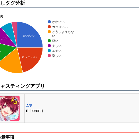
推しタグ分析
傾向
かわいい
カッコいい
どうしようもな
かわいい
い
美しい
尊い
美しい
エモい
い
楽しい
カッコいい
キャスティングアプリ
A3!
(Liberent)
注意事項