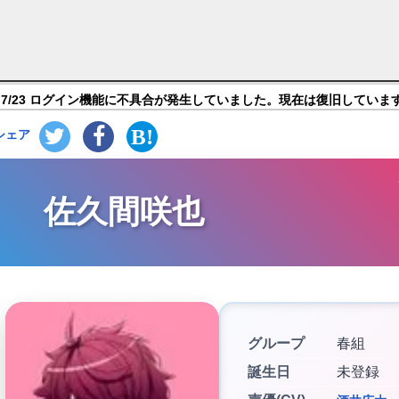
ャラ紹介
7/23 ログイン機能に不具合が発生していました。現在は復旧していま
シェア
佐久間咲也
グループ
春組
誕生日
未登録