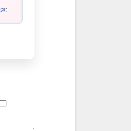
登録
）
↑