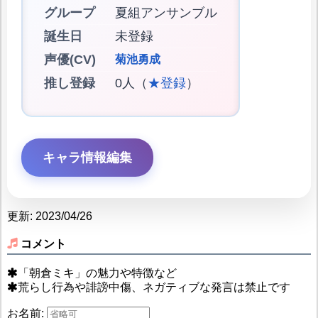
グループ
夏組アンサンブル
誕生日
未登録
声優(CV)
菊池勇成
推し登録
0人（
★登録
）
キャラ情報編集
更新: 2023/04/26
コメント
「朝倉ミキ」の魅力や特徴など
荒らし行為や誹謗中傷、ネガティブな発言は禁止です
お名前: