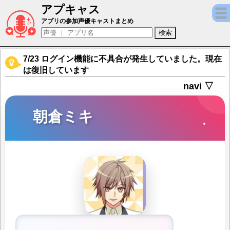
アプキャス
朝倉ミキ（声優：菊池勇成)【A3!】キャラ紹
アプリの参加声優キャストまとめ
7/23 ログイン機能に不具合が発生していました。現在
は復旧しています
navi ▽
朝倉ミキ