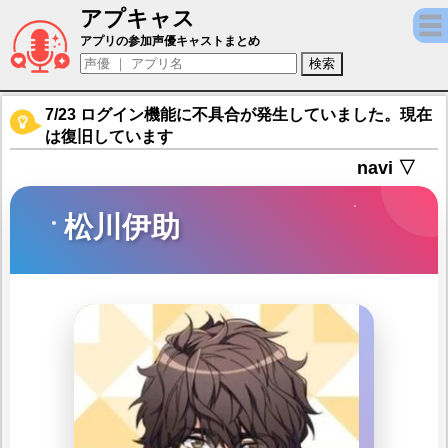
アプキャス
松川伊助（声優：小西克幸)【A3!】キャラ紹
アプリの参加声優キャストまとめ
7/23 ログイン機能に不具合が発生していました。現在
は復旧しています
navi ▽
松川伊助