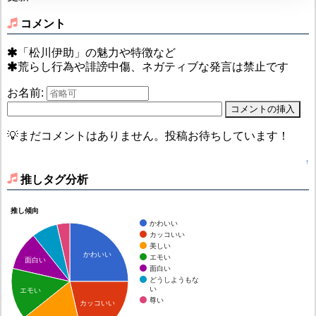
コメント
「松川伊助」の魅力や特徴など
荒らし行為や誹謗中傷、ネガティブな発言は禁止です
お名前:
💡まだコメントはありません。投稿お待ちしています！
↑
推しタグ分析
推し傾向
かわいい
カッコいい
美しい
かわいい
エモい
面白い
面白い
どうしようもな
い
エモい
尊い
カッコいい