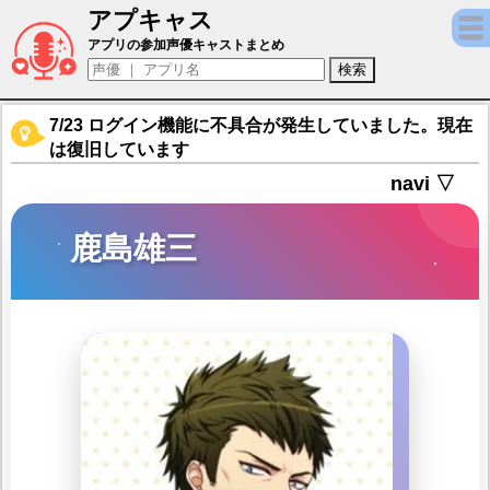
アプキャス
鹿島雄三（声優：楠大典)【A3!】キャラ紹介
アプリの参加声優キャストまとめ
7/23 ログイン機能に不具合が発生していました。現在
は復旧しています
navi ▽
鹿島雄三