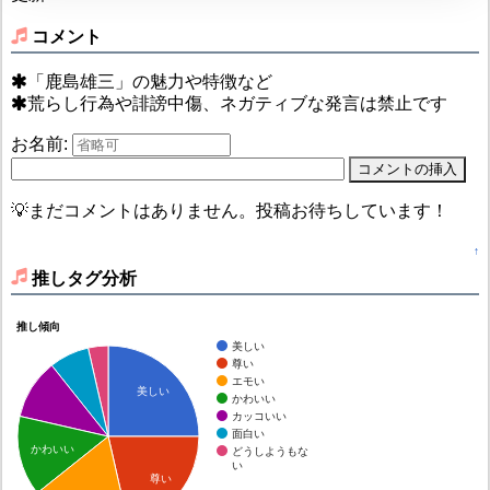
コメント
「鹿島雄三」の魅力や特徴など
荒らし行為や誹謗中傷、ネガティブな発言は禁止です
お名前:
💡まだコメントはありません。投稿お待ちしています！
↑
推しタグ分析
推し傾向
美しい
尊い
エモい
美しい
かわいい
カッコいい
面白い
かわいい
どうしようもな
い
尊い