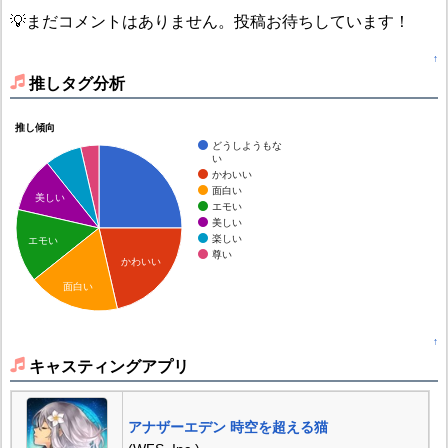
💡まだコメントはありません。投稿お待ちしています！
↑
推しタグ分析
推し傾向
どうしようもな
い
かわいい
面白い
美しい
エモい
美しい
楽しい
エモい
尊い
かわいい
面白い
↑
キャスティングアプリ
アナザーエデン 時空を超える猫