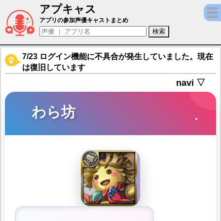
アプキャス
わら坊（声優：加藤英美里)【アナザーエデン
アプリの参加声優キャストまとめ
7/23 ログイン機能に不具合が発生していました。現在
は復旧しています
navi ▽
わら坊