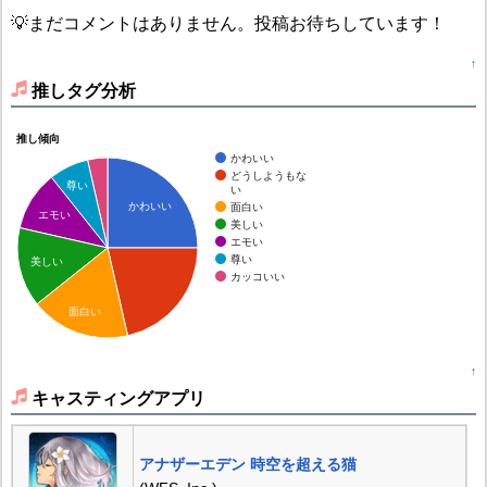
💡まだコメントはありません。投稿お待ちしています！
↑
推しタグ分析
推し傾向
かわいい
どうしようもな
尊い
い
かわいい
面白い
エモい
美しい
エモい
尊い
美しい
カッコいい
面白い
↑
キャスティングアプリ
アナザーエデン 時空を超える猫