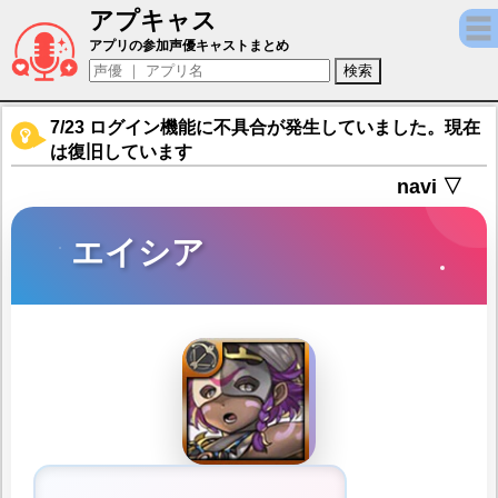
アプキャス
エイシア（声優：佐倉薫)【アナザーエデン 
アプリの参加声優キャストまとめ
7/23 ログイン機能に不具合が発生していました。現在
は復旧しています
navi ▽
エイシア