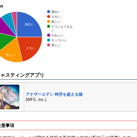
傾向
面白い
エモい
楽しい
面白い
どうしようもな
い
かわいい
カッコいい
美しい
エモい
楽しい
キャスティングアプリ
アナザーエデン 時空を超える猫
(WFS, Inc.)
注意事項