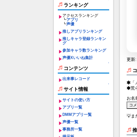
ランキング
アクセスランキング
┗
アプリ
┗
声優
推しアプリランキング
推しキャラ登録ランキン
グ
参加キャラ数ランキング
声優Xいいね集計
更新: 
↑
コンテンツ
出来事レコード
「
↑
荒
サイト情報
お名
サイトの使い方
アプリ一覧
DMMアプリ一覧
💡
声優一覧
事務所一覧
掲示板