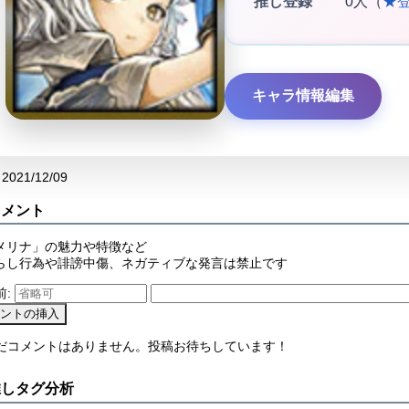
推し登録
0人（
★
キャラ情報編集
2021/12/09
コメント
メリナ」の魅力や特徴など
らし行為や誹謗中傷、ネガティブな発言は禁止です
前:
まだコメントはありません。投稿お待ちしています！
推しタグ分析