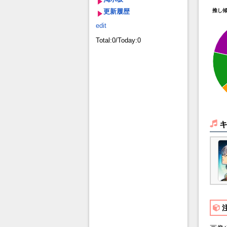
更新履歴
推し
edit
Total:0/Today:0