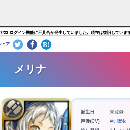
ン 時空を超える猫】キャラ紹介
7/23 ログイン機能に不具合が発生していました。現在は復旧していま
シェア
メリナ
誕生日
未登録
声優(CV)
村川梨衣