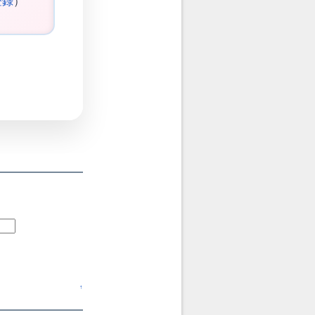
登録
）
↑