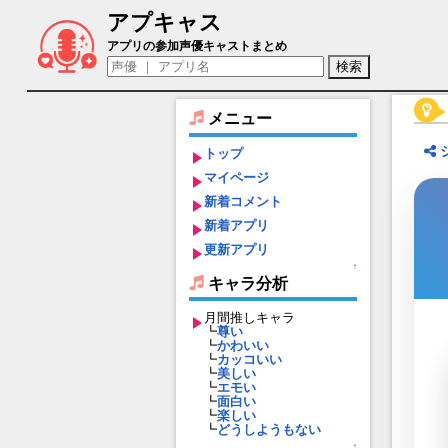
アプキャス
メリナ（声優：村川梨衣)【アナザーエデ
アプリの参加声優キャストまとめ
メニュー
トップ
マイページ
新着コメント
新着アプリ
更新アプリ
↑
キャラ分析
月間推しキャラ
┗
尊い
┗
かわいい
┗
カッコいい
┗
美しい
┗
エモい
┗
面白い
┗
楽しい
┗
どうしようもない
↑