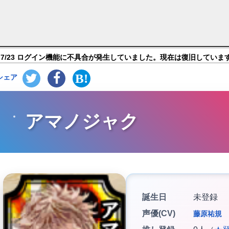
ONLINE-】キャラ紹介
7/23 ログイン機能に不具合が発生していました。現在は復旧していま
シェア
アマノジャク
誕生日
未登録
声優(CV)
藤原祐規