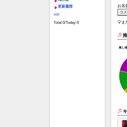
お名
更新履歴
edit
💡
Total:0/Today:0
推し