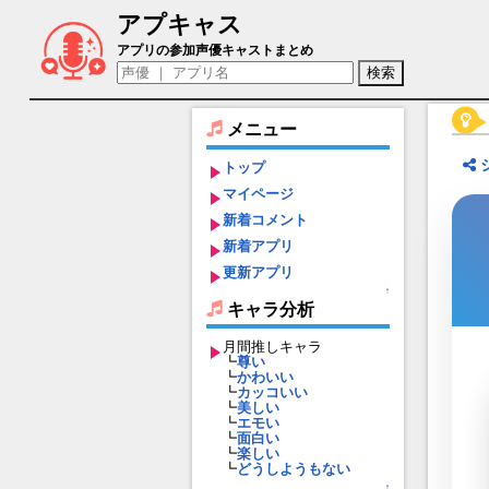
アプキャス
アマノジャク（声優：藤原祐規)【一血卍傑-
アプリの参加声優キャストまとめ
メニュー
トップ
マイページ
新着コメント
新着アプリ
更新アプリ
↑
キャラ分析
月間推しキャラ
┗
尊い
┗
かわいい
┗
カッコいい
┗
美しい
┗
エモい
┗
面白い
┗
楽しい
┗
どうしようもない
↑