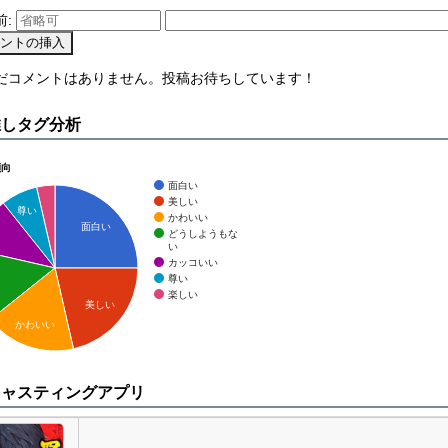
前:
まだコメントはありません。投稿お待ちしています！
推しタグ分析
傾向
面白い
美しい
尊い
かわいい
面白い
どうしようもな
い
カッコいい
尊い
楽しい
美しい
かわいい
キャスティングアプリ