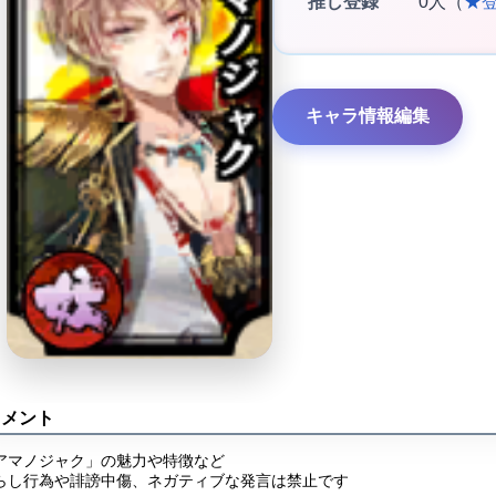
推し登録
0人（
★
キャラ情報編集
コメント
アマノジャク」の魅力や特徴など
らし行為や誹謗中傷、ネガティブな発言は禁止です