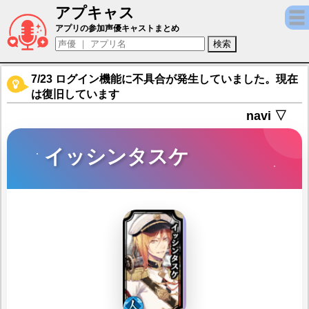
アプキャス
イッシンタスケ（声優：手塚ヒロミチ)【一血卍傑
アプリの参加声優キャストまとめ
7/23 ログイン機能に不具合が発生していました。現在
は復旧しています
navi ▽
イッシンタスケ