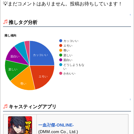
💡まだコメントはありません。投稿お待ちしています！
↑
推しタグ分析
推し傾向
カッコいい
エモい
尊い
カッコいい
楽しい
面白い
面白い
どうしようもな
い
楽しい
かわいい
エモい
尊い
↑
キャスティングアプリ
一血卍傑-ONLINE-
(DMM.com Co., Ltd.)