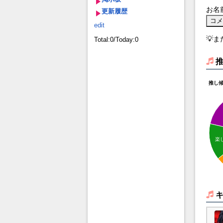
お名
更新履歴
edit
💡
Total:0/Today:0
推し
楽