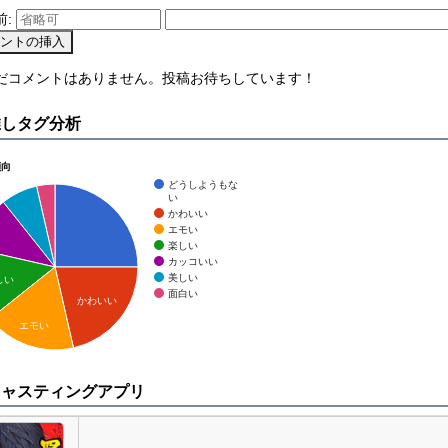
前:
まだコメントはありません。投稿お待ちしています！
推しタグ分析
傾向
どうしようもな
い
かわいい
エモい
楽しい
カッコいい
美しい
しい
面白い
かわいい
エモい
キャスティングアプリ