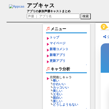
アプキャス
イワナガヒメ（声優：井澤詩織)【一血卍傑-
アプリの参加声優キャストまとめ
メニュー
トップ
マイページ
新着コメント
新着アプリ
更新アプリ
↑
キャラ分析
月間推しキャラ
┗
尊い
┗
かわいい
┗
カッコいい
┗
美しい
┗
エモい
┗
面白い
┗
楽しい
┗
どうしようもない
↑