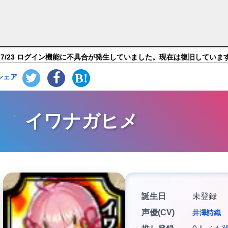
ONLINE-】キャラ紹介
7/23 ログイン機能に不具合が発生していました。現在は復旧していま
シェア
イワナガヒメ
誕生日
未登録
声優(CV)
井澤詩織