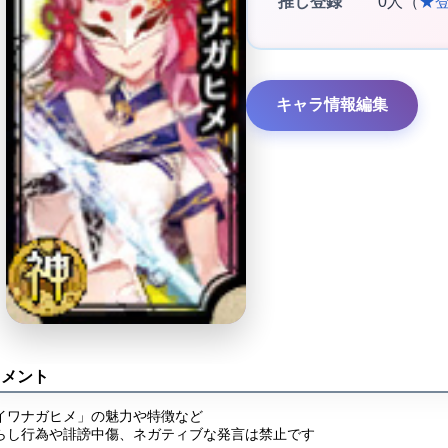
推し登録
0人（
★
キャラ情報編集
コメント
イワナガヒメ」の魅力や特徴など
らし行為や誹謗中傷、ネガティブな発言は禁止です