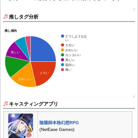
↑
推しタグ分析
推し傾向
どうしようもな
い
エモい
かわいい
美しい
カッコいい
美しい
面白い
尊い
エモい
かわいい
↑
キャスティングアプリ
陰陽師本格幻想RPG
(NetEase Games)