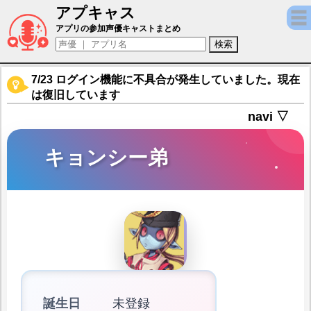
アプキャス
キョンシー弟（声優：高山みなみ)【陰陽師 -
アプリの参加声優キャストまとめ
7/23 ログイン機能に不具合が発生していました。現在
は復旧しています
navi ▽
キョンシー弟
誕生日
未登録