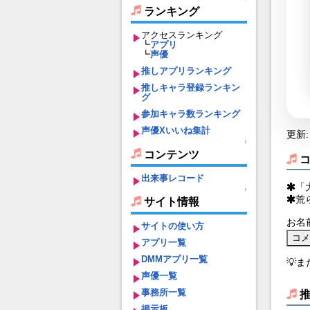
ランキング
アクセスランキング
┗
アプリ
┗
声優
推しアプリランキング
推しキャラ登録ランキン
グ
参加キャラ数ランキング
声優Xいいね集計
更新: 
↑
コンテンツ
出来事レコード
「
↑
荒
サイト情報
お名
サイトの使い方
アプリ一覧
DMMアプリ一覧
💡
声優一覧
事務所一覧
掲示板