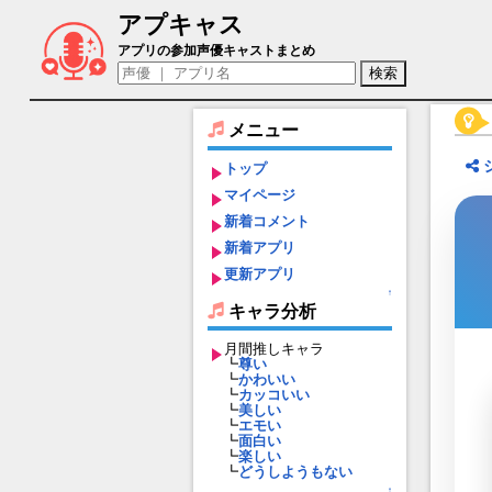
アプキャス
大天狗蛙（声優：君嶋哲)【陰陽師 - 本格
アプリの参加声優キャストまとめ
メニュー
トップ
マイページ
新着コメント
新着アプリ
更新アプリ
↑
キャラ分析
月間推しキャラ
┗
尊い
┗
かわいい
┗
カッコいい
┗
美しい
┗
エモい
┗
面白い
┗
楽しい
┗
どうしようもない
↑