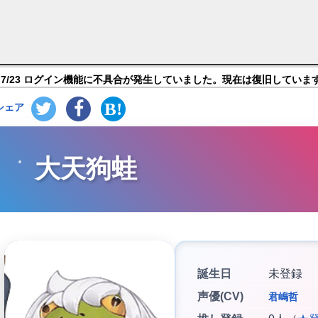
幻想RPG】キャラ紹介
7/23 ログイン機能に不具合が発生していました。現在は復旧していま
シェア
大天狗蛙
誕生日
未登録
声優(CV)
君嶋哲