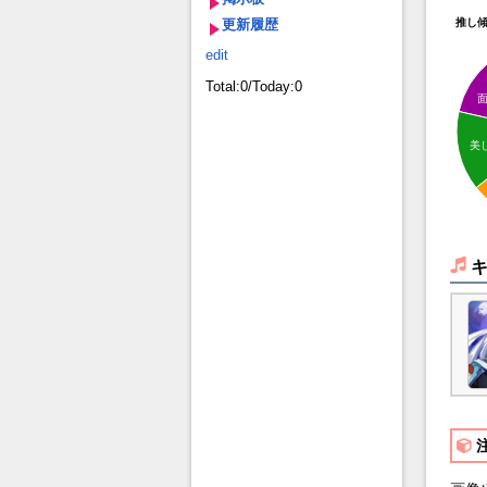
更新履歴
推し
edit
Total:0/Today:0
美