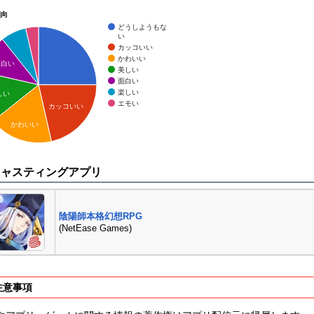
傾向
どうしようもな
い
カッコいい
かわいい
面白い
美しい
面白い
楽しい
しい
エモい
カッコいい
かわいい
キャスティングアプリ
陰陽師本格幻想RPG
(NetEase Games)
注意事項