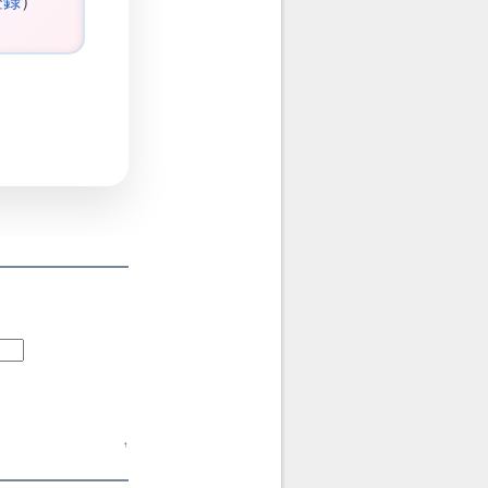
登録
）
↑