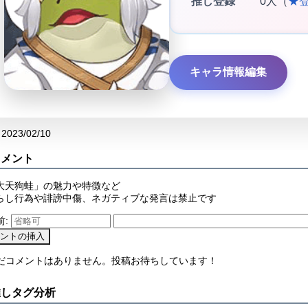
推し登録
0人（
★
キャラ情報編集
2023/02/10
コメント
大天狗蛙」の魅力や特徴など
らし行為や誹謗中傷、ネガティブな発言は禁止です
前:
まだコメントはありません。投稿お待ちしています！
推しタグ分析