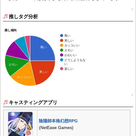
↑
推しタグ分析
推し傾向
尊い
美しい
カッコいい
尊い
エモい
かわいい
どうしようもな
い
エモい
楽しい
美しい
カッコいい
↑
キャスティングアプリ
陰陽師本格幻想RPG
(NetEase Games)