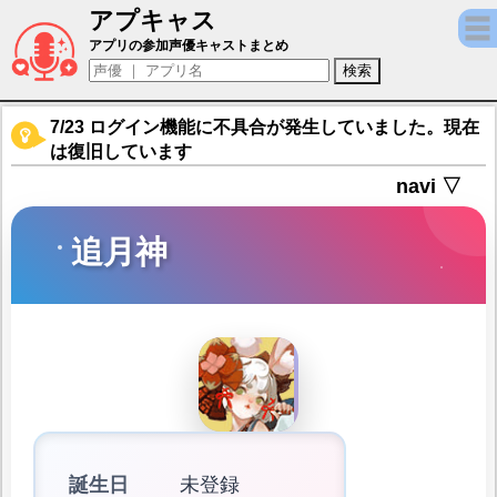
アプキャス
追月神（声優：名塚佳織)【陰陽師 - 本格幻想
アプリの参加声優キャストまとめ
7/23 ログイン機能に不具合が発生していました。現在
は復旧しています
navi ▽
追月神
誕生日
未登録