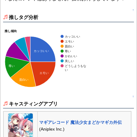
↑
推しタグ分析
推し傾向
カッコいい
エモい
面白い
カッコいい
尊い
かわいい
美しい
どうしようもな
尊い
い
エモい
面白い
↑
キャスティングアプリ
マギアレコード 魔法少女まどかマギカ外伝
(Aniplex Inc.)