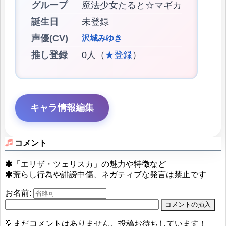
グループ
魔法少女たると☆マギカ
誕生日
未登録
声優(CV)
沢城みゆき
推し登録
0人（
★登録
）
キャラ情報編集
コメント
「エリザ・ツェリスカ」の魅力や特徴など
荒らし行為や誹謗中傷、ネガティブな発言は禁止です
お名前:
💡まだコメントはありません。投稿お待ちしています！