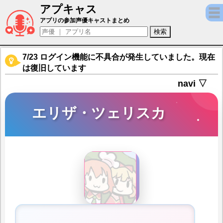
アプキャス
エリザ・ツェリスカ（声優：沢城みゆき)【マ
アプリの参加声優キャストまとめ
7/23 ログイン機能に不具合が発生していました。現在
は復旧しています
navi ▽
エリザ・ツェリスカ