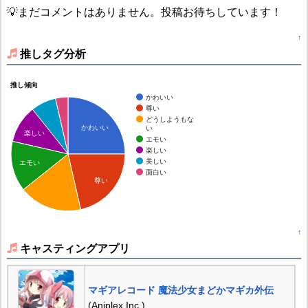
💡まだコメントはありません。投稿お待ちしています！
↑
推しタグ分析
推し傾向
かわいい
尊い
どうしようもな
かわいい
い
楽しい
エモい
楽しい
美しい
エモい
面白い
尊い
↑
キャスティングアプリ
マギアレコード 魔法少女まどかマギカ外伝
(Aniplex Inc.)