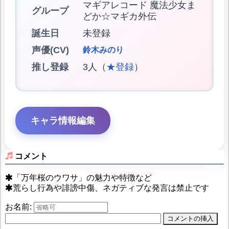
マギアレコード 魔法少女ま
グループ
どか☆マギカ外伝
誕生日
未登録
声優(CV)
鈴木みのり
推し登録
3人（
★登録
）
キャラ情報編集
コメント
「万年桜のウワサ」の魅力や特徴など
荒らし行為や誹謗中傷、ネガティブな発言は禁止です
お名前: