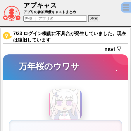
アプキャス
万年桜のウワサ（声優：鈴木みのり)【マギア
アプリの参加声優キャストまとめ
7/23 ログイン機能に不具合が発生していました。現在
は復旧しています
navi ▽
万年桜のウワサ