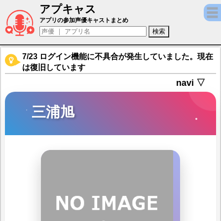
アプキャス
三浦旭（声優：入江麻衣子)【マギアレコード
アプリの参加声優キャストまとめ
7/23 ログイン機能に不具合が発生していました。現在
は復旧しています
navi ▽
三浦旭