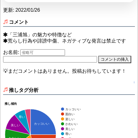
更新: 2022/01/26
コメント
「三浦旭」の魅力や特徴など
荒らし行為や誹謗中傷、ネガティブな発言は禁止です
お名前:
💡まだコメントはありません。投稿お待ちしています！
↑
推しタグ分析
推し傾向
カッコいい
面白い
尊い
楽しい
カッコいい
かわいい
美しい
美しい
尊い