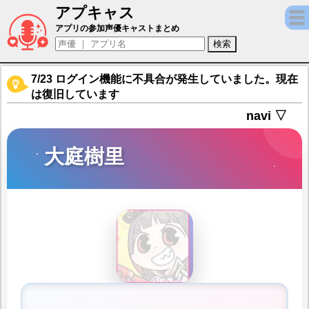
アプキャス
大庭樹里（声優：松本花雪)【マギアレコード
アプリの参加声優キャストまとめ
7/23 ログイン機能に不具合が発生していました。現在
は復旧しています
navi ▽
大庭樹里