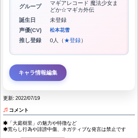
マギアレコード 魔法少女ま
グループ
どか☆マギカ外伝
誕生日
未登録
声優(CV)
松本花雪
推し登録
0人（
★登録
）
キャラ情報編集
更新: 2022/07/19
コメント
「大庭樹里」の魅力や特徴など
荒らし行為や誹謗中傷、ネガティブな発言は禁止です