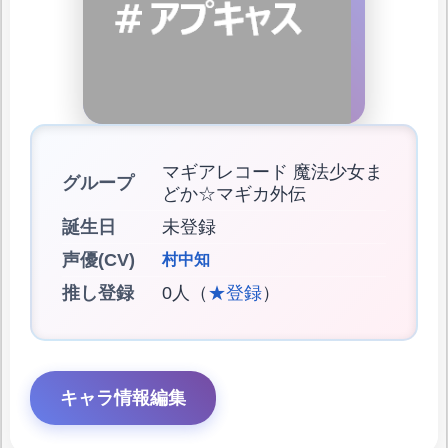
マギアレコード 魔法少女ま
グループ
どか☆マギカ外伝
誕生日
未登録
声優(CV)
村中知
推し登録
0人（
★登録
）
キャラ情報編集