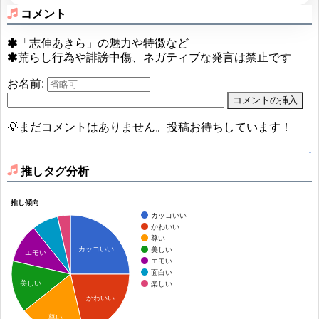
コメント
「志伸あきら」の魅力や特徴など
荒らし行為や誹謗中傷、ネガティブな発言は禁止です
お名前:
💡まだコメントはありません。投稿お待ちしています！
↑
推しタグ分析
推し傾向
カッコいい
かわいい
尊い
カッコいい
美しい
エモい
エモい
面白い
美しい
楽しい
かわいい
尊い