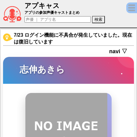
アプキャス
志伸あきら（声優：村中知)【マギアレコード
アプリの参加声優キャストまとめ
7/23 ログイン機能に不具合が発生していました。現在
は復旧しています
navi ▽
志伸あきら