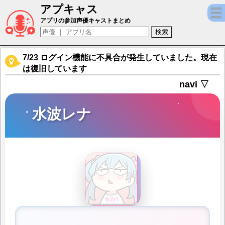
アプキャス
水波レナ（声優：石原夏織)【マギアレコード
アプリの参加声優キャストまとめ
7/23 ログイン機能に不具合が発生していました。現在
は復旧しています
navi ▽
水波レナ