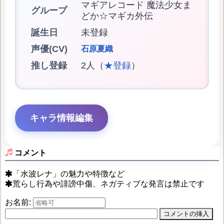
マギアレコード 魔法少女ま
グループ
どか☆マギカ外伝
誕生日
未登録
声優(CV)
石原夏織
推し登録
2人（
★登録
）
キャラ情報編集
コメント
「水波レナ」の魅力や特徴など
荒らし行為や誹謗中傷、ネガティブな発言は禁止です
お名前: