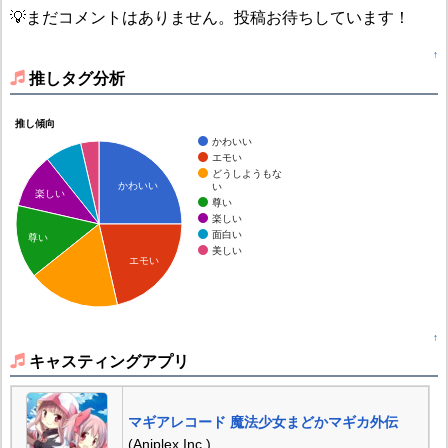
💡まだコメントはありません。投稿お待ちしています！
↑
推しタグ分析
推し傾向
かわいい
エモい
どうしようもな
かわいい
い
楽しい
尊い
楽しい
面白い
尊い
美しい
エモい
↑
キャスティングアプリ
マギアレコード 魔法少女まどかマギカ外伝
(Aniplex Inc.)