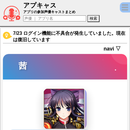
アプキャス
茜（声優：さくらはづき)【神姫PROJECT 
アプリの参加声優キャストまとめ
7/23 ログイン機能に不具合が発生していました。現在
は復旧しています
navi ▽
茜