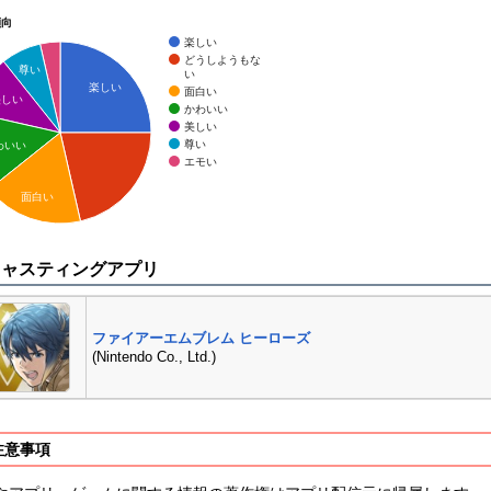
傾向
楽しい
どうしようもな
尊い
い
楽しい
面白い
美しい
かわいい
美しい
尊い
わいい
エモい
面白い
キャスティングアプリ
ファイアーエムブレム ヒーローズ
(Nintendo Co., Ltd.)
注意事項