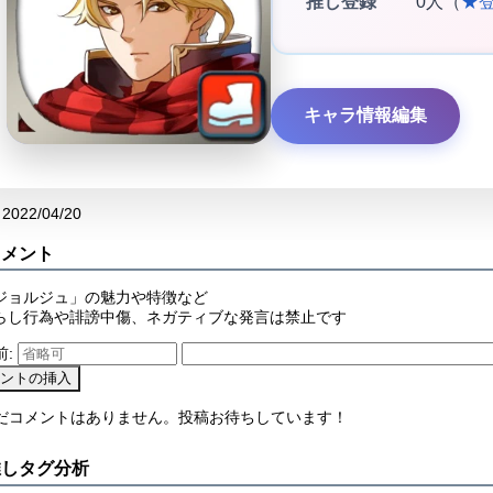
推し登録
0人（
★
キャラ情報編集
2022/04/20
コメント
ジョルジュ」の魅力や特徴など
らし行為や誹謗中傷、ネガティブな発言は禁止です
前:
まだコメントはありません。投稿お待ちしています！
推しタグ分析