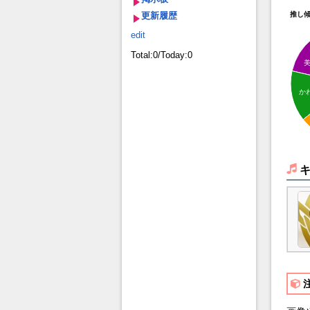
更新履歴
推し
edit
Total:0/Today:0
か