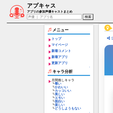
アプキャス
ジョルジュ（声優：間島淳司)【ファイア
アプリの参加声優キャストまとめ
メニュー
トップ
マイページ
新着コメント
新着アプリ
更新アプリ
↑
キャラ分析
月間推しキャラ
┗
尊い
┗
かわいい
┗
カッコいい
┗
美しい
┗
エモい
┗
面白い
┗
楽しい
┗
どうしようもない
↑