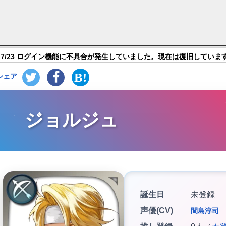
ーエムブレム ヒーローズ】キャラ紹介
7/23 ログイン機能に不具合が発生していました。現在は復旧していま
シェア
ジョルジュ
誕生日
未登録
声優(CV)
間島淳司