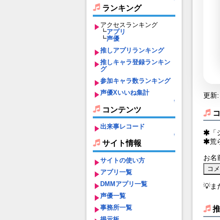
ランキング
アクセスランキング
┗
アプリ
┗
声優
推しアプリランキング
推しキャラ登録ランキン
グ
参加キャラ数ランキング
声優Xいいね集計
更新: 
↑
コンテンツ
出来事レコード
「
↑
荒
サイト情報
お名
サイトの使い方
アプリ一覧
DMMアプリ一覧
💡
声優一覧
事務所一覧
掲示板