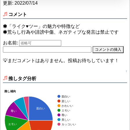
更新: 2022/07/14
コメント
「ライク♥ツー」の魅力や特徴など
荒らし行為や誹謗中傷、ネガティブな発言は禁止です
お名前:
💡まだコメントはありません。投稿お待ちしています！
↑
推しタグ分析
推し傾向
面白い
楽しい
かわいい
面白い
エモい
尊い
尊い
美しい
エモい
カッコいい