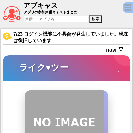
アプキャス
ライク♥ツー（声優：広瀬裕也)【千銃士】キ
アプリの参加声優キャストまとめ
7/23 ログイン機能に不具合が発生していました。現在
は復旧しています
navi ▽
ライク♥ツー