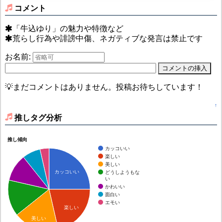
コメント
「牛込ゆり」の魅力や特徴など
荒らし行為や誹謗中傷、ネガティブな発言は禁止です
お名前:
💡まだコメントはありません。投稿お待ちしています！
↑
推しタグ分析
推し傾向
カッコいい
楽しい
美しい
カッコいい
どうしようもな
い
かわいい
面白い
エモい
楽しい
美しい