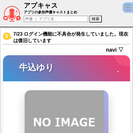
アプキャス
牛込ゆり（声優：三森すずこ)【バンドリ！ 
アプリの参加声優キャストまとめ
7/23 ログイン機能に不具合が発生していました。現在
は復旧しています
navi ▽
牛込ゆり