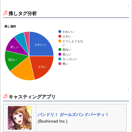
↑
推しタグ分析
推し傾向
かわいい
エモい
どうしようもな
かわいい
い
美しい
面白い
美しい
カッコいい
面白い
尊い
エモい
↑
キャスティングアプリ
バンドリ！ ガールズバンドパーティ！
(Bushiroad Inc.)