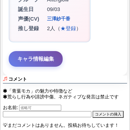
誕生日
09/03
声優(CV)
三澤紗千香
推し登録
2人（
★登録
）
キャラ情報編集
コメント
「青葉モカ」の魅力や特徴など
荒らし行為や誹謗中傷、ネガティブな発言は禁止です
お名前:
💡まだコメントはありません。投稿お待ちしています！