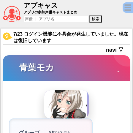
アプキャス
青葉モカ（声優：三澤紗千香)【バンドリ！ 
アプリの参加声優キャストまとめ
7/23 ログイン機能に不具合が発生していました。現在
は復旧しています
navi ▽
青葉モカ
グループ
Afterglow