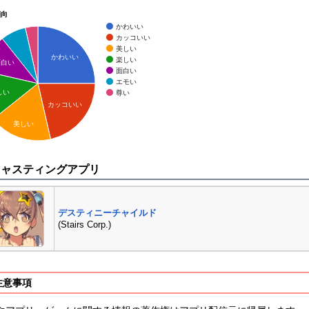
傾向
かわいい
カッコいい
美しい
かわいい
楽しい
面白い
面白い
エモい
しい
尊い
カッコいい
美しい
キャスティングアプリ
デスティニーチャイルド
(Stairs Corp.)
注意事項