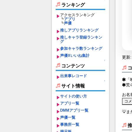
ランキング
アクセスランキング
┗
アプリ
┗
声優
推しアプリランキング
推しキャラ登録ランキン
グ
参加キャラ数ランキング
声優Xいいね集計
更新: 
↑
コンテンツ
出来事レコード
「
↑
荒
サイト情報
お名
サイトの使い方
アプリ一覧
DMMアプリ一覧
💡
声優一覧
事務所一覧
掲示板