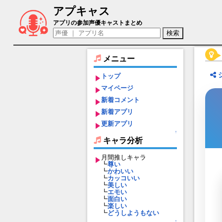
アプキャス
唯一無二のヴィーナス（声優：楠木ともり
アプリの参加声優キャストまとめ
メニュー
トップ
マイページ
新着コメント
新着アプリ
更新アプリ
↑
キャラ分析
月間推しキャラ
┗
尊い
┗
かわいい
┗
カッコいい
┗
美しい
┗
エモい
┗
面白い
┗
楽しい
┗
どうしようもない
↑