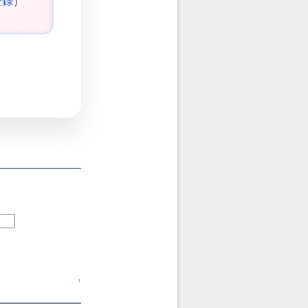
登録
）
↑