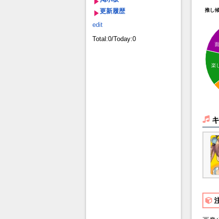
更新履歴
推し
edit
Total:0/Today:0
楽