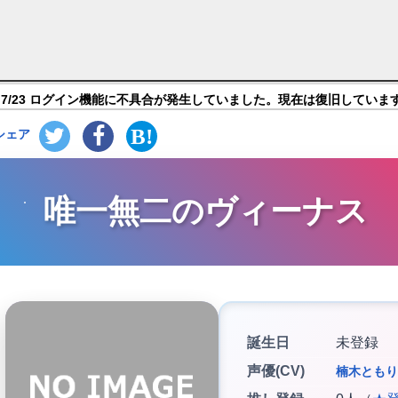
)【デスティニーチャイルド】キャラ紹介
7/23 ログイン機能に不具合が発生していました。現在は復旧していま
シェア
唯一無二のヴィーナス
誕生日
未登録
声優(CV)
楠木ともり