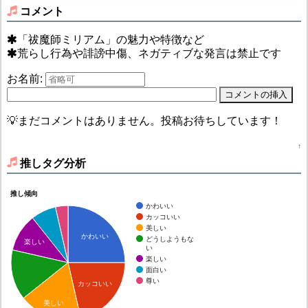
コメント
「祓魔師ミリアム」の魅力や特徴など
荒らし行為や誹謗中傷、ネガティブな発言は禁止です
お名前:
💡まだコメントはありません。投稿お待ちしています！
↑
推しタグ分析
推し傾向
かわいい
カッコいい
美しい
かわいい
どうしようもな
楽しい
い
楽しい
面白い
尊い
カッコいい
美しい