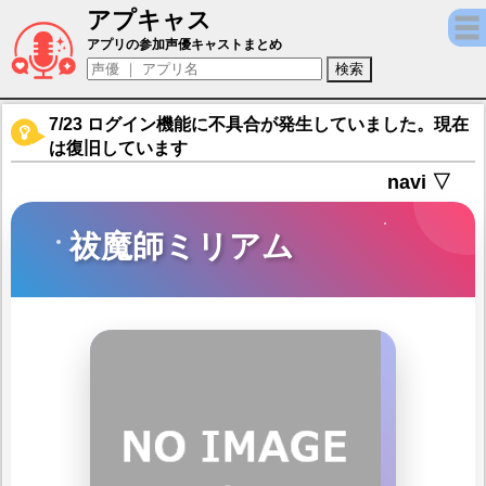
アプキャス
祓魔師ミリアム（声優：植田佳奈)【デステ
アプリの参加声優キャストまとめ
7/23 ログイン機能に不具合が発生していました。現在
は復旧しています
navi ▽
祓魔師ミリアム