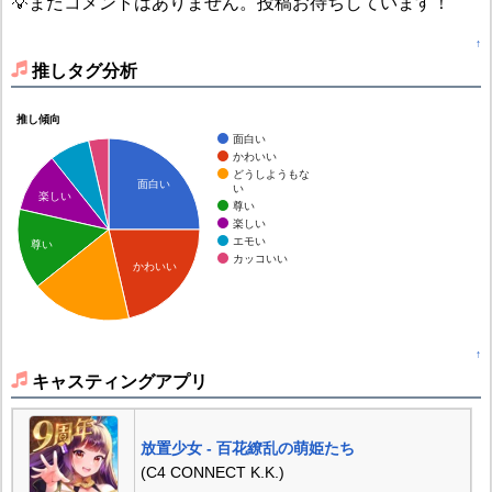
💡まだコメントはありません。投稿お待ちしています！
↑
推しタグ分析
推し傾向
面白い
かわいい
どうしようもな
面白い
い
楽しい
尊い
楽しい
エモい
尊い
カッコいい
かわいい
↑
キャスティングアプリ
放置少女 - 百花繚乱の萌姫たち
(C4 CONNECT K.K.)