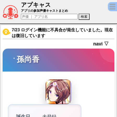
アプキャス
孫尚香（声優：綾崎七菜)【放置少女?百花繚
アプリの参加声優キャストまとめ
7/23 ログイン機能に不具合が発生していました。現在
は復旧しています
navi ▽
孫尚香
誕生日
未登録