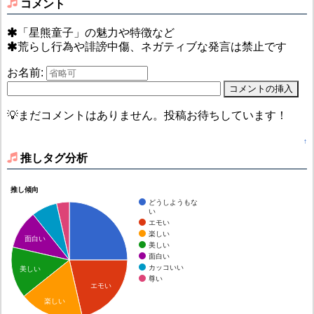
コメント
「星熊童子」の魅力や特徴など
荒らし行為や誹謗中傷、ネガティブな発言は禁止です
お名前:
💡まだコメントはありません。投稿お待ちしています！
↑
推しタグ分析
推し傾向
どうしようもな
い
エモい
楽しい
面白い
美しい
面白い
カッコいい
美しい
尊い
エモい
楽しい