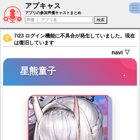
アプキャス
星熊童子（声優：大橋彩香)【放置少女?百花
アプリの参加声優キャストまとめ
7/23 ログイン機能に不具合が発生していました。現在
は復旧しています
navi ▽
星熊童子