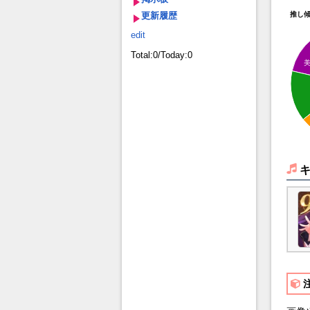
更新履歴
推し
edit
Total:0/Today:0