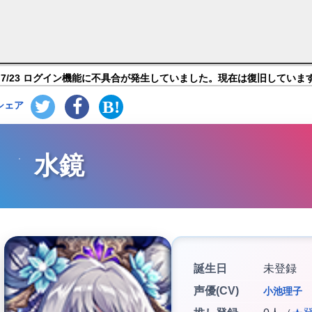
繚乱の萌姫たち?】キャラ紹介
7/23 ログイン機能に不具合が発生していました。現在は復旧していま
シェア
水鏡
誕生日
未登録
声優(CV)
小池理子