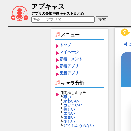
アプキャス
水鏡（声優：小池理子)【放置少女?百花
アプリの参加声優キャストまとめ
メニュー
トップ
マイページ
新着コメント
新着アプリ
更新アプリ
↑
キャラ分析
月間推しキャラ
┗
尊い
┗
かわいい
┗
カッコいい
┗
美しい
┗
エモい
┗
面白い
┗
楽しい
┗
どうしようもない
↑