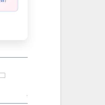
登録
）
↑