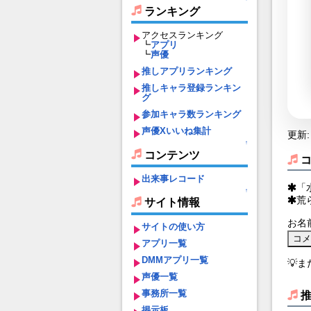
ランキング
アクセスランキング
┗
アプリ
┗
声優
推しアプリランキング
推しキャラ登録ランキン
グ
参加キャラ数ランキング
声優Xいいね集計
更新: 
↑
コンテンツ
出来事レコード
「
↑
荒
サイト情報
お名
サイトの使い方
アプリ一覧
DMMアプリ一覧
💡
声優一覧
事務所一覧
掲示板