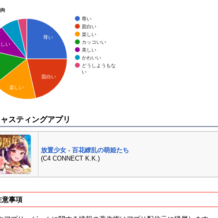
傾向
尊い
面白い
楽しい
尊い
カッコいい
美しい
美しい
かわいい
どうしようもな
い
面白い
楽しい
キャスティングアプリ
放置少女 - 百花繚乱の萌姫たち
(C4 CONNECT K.K.)
注意事項