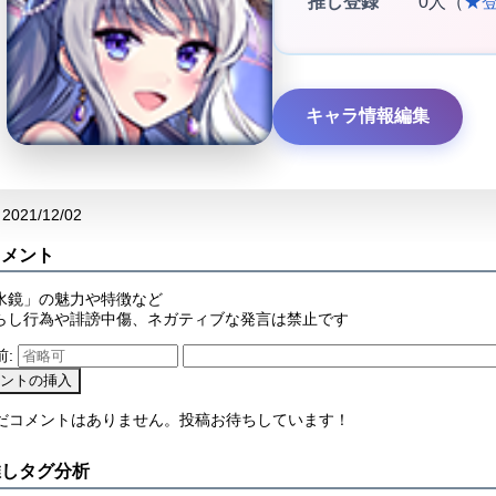
推し登録
0人（
★
キャラ情報編集
2021/12/02
コメント
水鏡」の魅力や特徴など
らし行為や誹謗中傷、ネガティブな発言は禁止です
前:
まだコメントはありません。投稿お待ちしています！
推しタグ分析