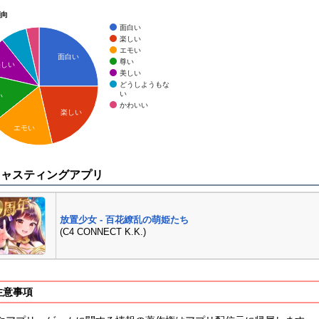
傾向
面白い
楽しい
エモい
面白い
尊い
美しい
美しい
どうしようもな
い
い
かわいい
楽しい
エモい
キャスティングアプリ
放置少女 - 百花繚乱の萌姫たち
(C4 CONNECT K.K.)
注意事項