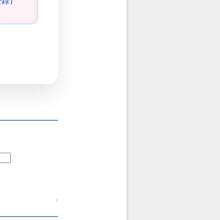
登録
）
↑