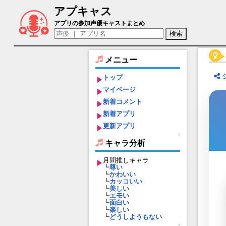
アプキャス
滝夜叉姫（声優：鬼頭明里)【放置少女?
アプリの参加声優キャストまとめ
メニュー
トップ
マイページ
新着コメント
新着アプリ
更新アプリ
↑
キャラ分析
月間推しキャラ
┗
尊い
┗
かわいい
┗
カッコいい
┗
美しい
┗
エモい
┗
面白い
┗
楽しい
┗
どうしようもない
↑