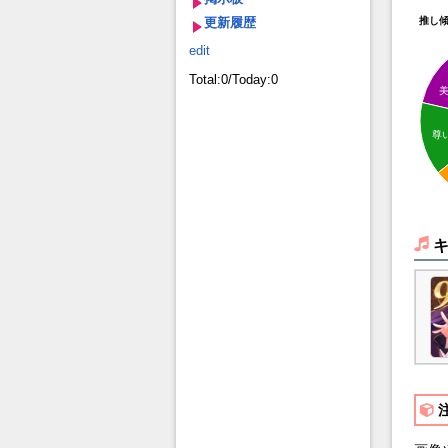
更新履歴
推し
edit
Total:0/Today:0
尊