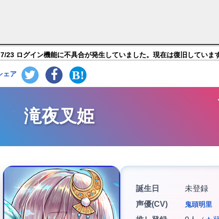
百花繚乱の萌姫たち?】キャラ紹介
7/23 ログイン機能に不具合が発生していました。現在は復旧していま
シェア
滝夜叉姫
誕生日
未登録
声優(CV)
鬼頭明里