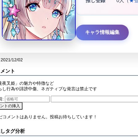
推し登録
0人（
★
キャラ情報編集
2021/12/02
コメント
滝夜叉姫」の魅力や特徴など
らし行為や誹謗中傷、ネガティブな発言は禁止です
前:
まだコメントはありません。投稿お待ちしています！
推しタグ分析