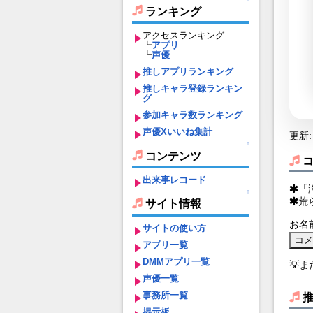
ランキング
アクセスランキング
┗
アプリ
┗
声優
推しアプリランキング
推しキャラ登録ランキン
グ
参加キャラ数ランキング
声優Xいいね集計
更新: 
↑
コンテンツ
出来事レコード
「
↑
荒
サイト情報
お名
サイトの使い方
アプリ一覧
DMMアプリ一覧
💡
声優一覧
事務所一覧
掲示板