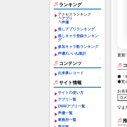
ランキング
アクセスランキング
┗
アプリ
┗
声優
推しアプリランキング
推しキャラ登録ランキン
グ
参加キャラ数ランキング
声優Xいいね集計
更新: 
↑
コンテンツ
出来事レコード
「
↑
荒
サイト情報
お名
サイトの使い方
アプリ一覧
DMMアプリ一覧
💡
声優一覧
事務所一覧
掲示板