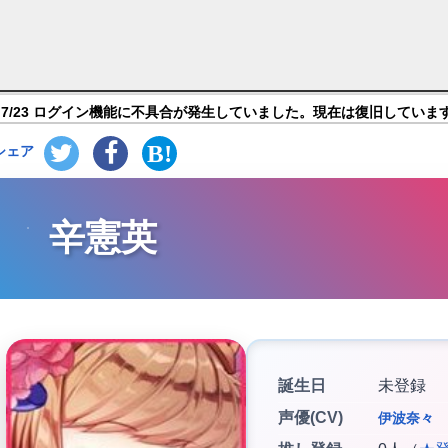
花繚乱の萌姫たち?】キャラ紹介
7/23 ログイン機能に不具合が発生していました。現在は復旧していま
シェア
辛憲英
誕生日
未登録
声優(CV)
伊波奈々