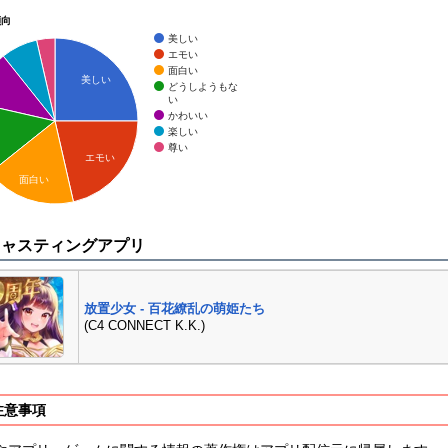
傾向
美しい
エモい
面白い
美しい
どうしようもな
い
かわいい
楽しい
尊い
エモい
面白い
キャスティングアプリ
放置少女 - 百花繚乱の萌姫たち
(C4 CONNECT K.K.)
注意事項