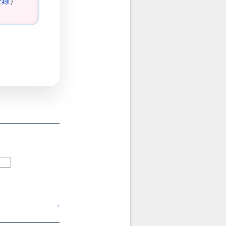
登録
）
↑