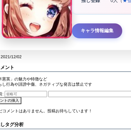
推し登録
0人（
★
キャラ情報編集
2021/12/02
コメント
辛憲英」の魅力や特徴など
らし行為や誹謗中傷、ネガティブな発言は禁止です
前:
まだコメントはありません。投稿お待ちしています！
推しタグ分析