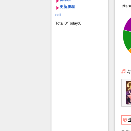
更新履歴
推し
edit
Total:0/Today:0