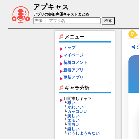
アプキャス
辛憲英（声優：伊波奈々)【放置少女?百
アプリの参加声優キャストまとめ
メニュー
トップ
マイページ
新着コメント
新着アプリ
更新アプリ
↑
キャラ分析
月間推しキャラ
┗
尊い
┗
かわいい
┗
カッコいい
┗
美しい
┗
エモい
┗
面白い
┗
楽しい
┗
どうしようもない
↑