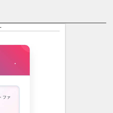
す
・ファ