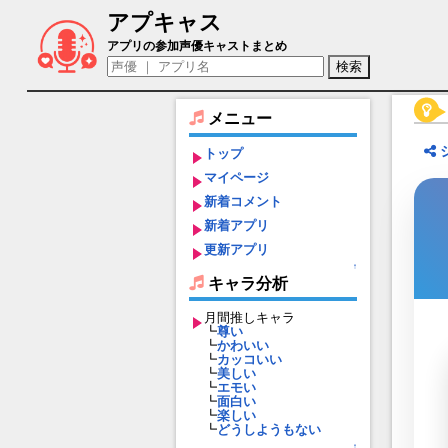
アプキャス
アレン・フローメル（声優：八代拓)【ダ
アプリの参加声優キャストまとめ
メニュー
トップ
マイページ
新着コメント
新着アプリ
更新アプリ
↑
キャラ分析
月間推しキャラ
┗
尊い
┗
かわいい
┗
カッコいい
┗
美しい
┗
エモい
┗
面白い
┗
楽しい
┗
どうしようもない
↑