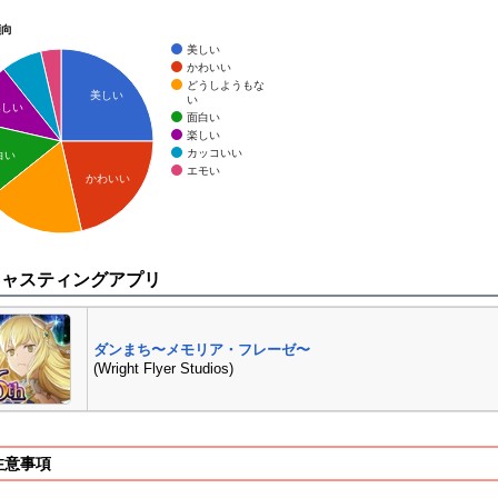
傾向
美しい
かわいい
どうしようもな
美しい
い
楽しい
面白い
楽しい
カッコいい
白い
エモい
かわいい
キャスティングアプリ
ダンまち〜メモリア・フレーゼ〜
(Wright Flyer Studios)
注意事項