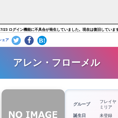
ンまち?メモリア・フレーゼ?】キャラ紹介
7/23 ログイン機能に不具合が発生していました。現在は復旧していま
シェア
アレン・フローメル
フレイヤ
グループ
ミリア
誕生日
未登録