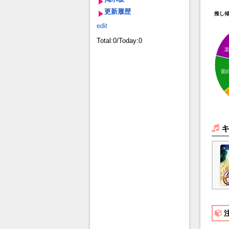
更新履歴
推し
edit
Total:0/Today:0
面