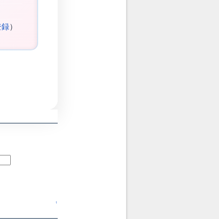
登録
）
↑