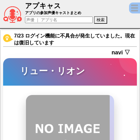
アプキャス
リュー・リオン（声優：早見沙織)【ダンまち
アプリの参加声優キャストまとめ
7/23 ログイン機能に不具合が発生していました。現在
は復旧しています
navi ▽
リュー・リオン