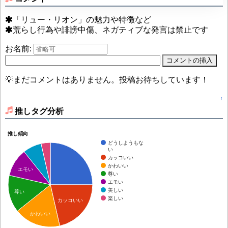
「リュー・リオン」の魅力や特徴など
荒らし行為や誹謗中傷、ネガティブな発言は禁止です
お名前:
💡まだコメントはありません。投稿お待ちしています！
↑
推しタグ分析
推し傾向
どうしようもな
い
カッコいい
かわいい
エモい
尊い
エモい
美しい
尊い
楽しい
カッコいい
かわいい